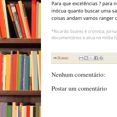
Para que excelências ? para 
inócua quanto buscar uma saí
coisas andam vamos ranger o
*Ricardo Soares é cronista, jornali
documentários e atua na mídia h
on
26 maio
Nenhum comentário:
Postar um comentário