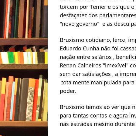
torcem por Temer e os que o
desfaçatez dos parlamentares
"novo governo" e as desculpa
Bruxismo cotidiano, feroz, i
Eduardo Cunha não foi cassad
nação entre salários , benef
Renan Calheiros "imexível" c
sem dar satisfações , a impre
totalmente manipulada para 
poder.
Bruxismo temos ao ver que nã
para tantas contas e agora in
nas estradas mesmo durante 