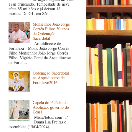
Tian brincando. Tempestade de neve
afeta 85 milhões e já deixou 18
mortos. Do G1, em São...
Monsenhor João Jorge
Corrêa Filho: 30 anos
de Ordenação
Sacerdotal
Arquidiocese de
Fortaleza Mons. João Jorge Corrêa
Filho Monsenhor João Jorge Corrêa
Filho, Vigário Geral da Arquidiocese
de Fortal...
Ordenação Sacerdotal
na Arquidiocese de
Fortaleza/2016
Capela do Palácio da
Abolição: governo do
Ceará
Missa/fotos, com 1ª
Dama Lia Freitas e
assembleia (15/04/2024).