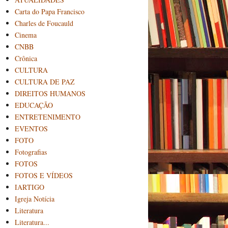
Carta do Papa Francisco
Charles de Foucauld
Cinema
CNBB
Crônica
CULTURA
CULTURA DE PAZ
DIREITOS HUMANOS
EDUCAÇÃO
ENTRETENIMENTO
EVENTOS
FOTO
Fotografias
FOTOS
FOTOS E VÍDEOS
IARTIGO
Igreja Notícia
Literatura
Literatura...