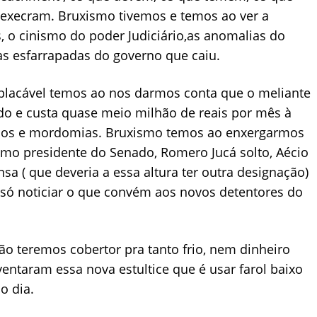
 execram. Bruxismo tivemos e temos ao ver a
, o cinismo do poder Judiciário,as anomalias do
s esfarrapadas do governo que caiu.
mplacável temos ao nos darmos conta que o meliante
o e custa quase meio milhão de reais por mês à
ícios e mordomias. Bruxismo temos ao enxergarmos
omo presidente do Senado, Romero Jucá solto, Aécio
nsa ( que deveria a essa altura ter outra designação)
só noticiar o que convém aos novos detentores do
o teremos cobertor pra tanto frio, nem dinheiro
ventaram essa nova estultice que é usar farol baixo
o dia.