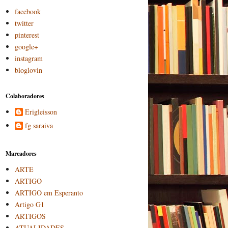
facebook
twitter
pinterest
google+
instagram
bloglovin
Colaboradores
Erigleisson
fg saraiva
Marcadores
ARTE
ARTIGO
ARTIGO em Esperanto
Artigo G1
ARTIGOS
ATUALIDADES