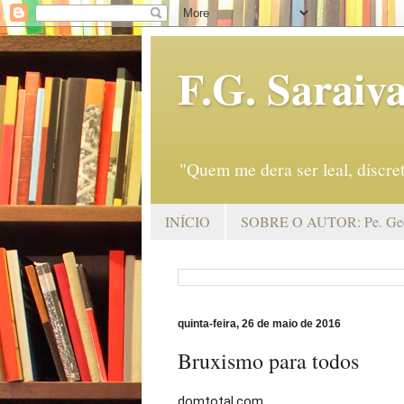
F.G. Saraiv
"Quem me dera ser leal, discr
INÍCIO
SOBRE O AUTOR: Pe. Geo
quinta-feira, 26 de maio de 2016
Bruxismo para todos
domtotal.com