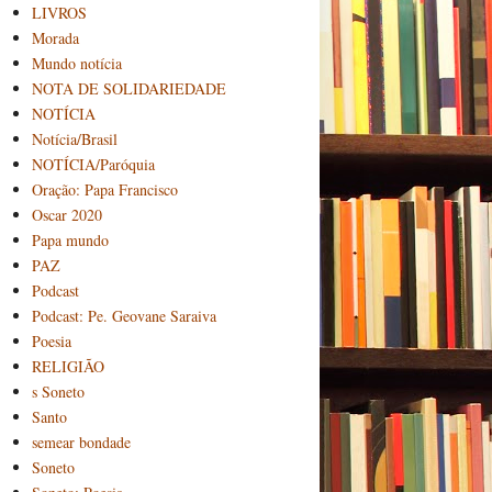
LIVROS
Morada
Mundo notícia
NOTA DE SOLIDARIEDADE
NOTÍCIA
Notícia/Brasil
NOTÍCIA/Paróquia
Oração: Papa Francisco
Oscar 2020
Papa mundo
PAZ
Podcast
Podcast: Pe. Geovane Saraiva
Poesia
RELIGIÃO
s Soneto
Santo
semear bondade
Soneto