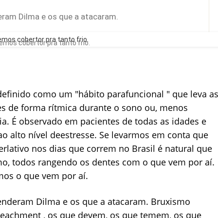
eram Dilma e os que a atacaram.
mos cobertor pra tanto frio.
efinido como um "hábito parafuncional " que leva a
s de forma rítmica durante o sono ou, menos
ia. É observado em pacientes de todas as idades e
ao alto nível deestresse. Se levarmos em conta que
erlativo nos dias que correm no Brasil é natural que
o, todos rangendo os dentes com o que vem por aí.
os o que vem por aí.
enderam Dilma e os que a atacaram. Bruxismo
mpeachment , os que devem, os que temem, os que