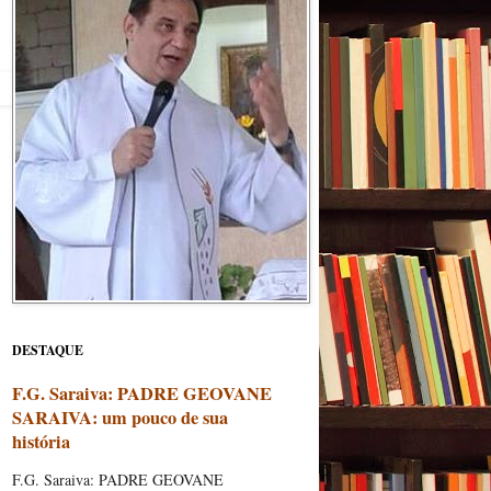
s
DESTAQUE
F.G. Saraiva: PADRE GEOVANE
SARAIVA: um pouco de sua
história
F.G. Saraiva: PADRE GEOVANE