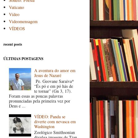
Soneto: Poesia
Vaticano
Vídeo
Videomensagem
VÍDEOS
recent posts
ÚLTIMAS POSTAGENS
A aventura do amor em
Jesus de Nazaré
Pe. Geovane Saraiva*
“És pó e em pó hás de
te tornar” (Gn 3, 17).
Foram essas as poucas palavras
pronunciadas pela primeira vez por
Deus e ...
VÍDEO: Panda se
diverte com nevasca em
Washington
Zoológico Smithsonian
divulga imagens de Tian