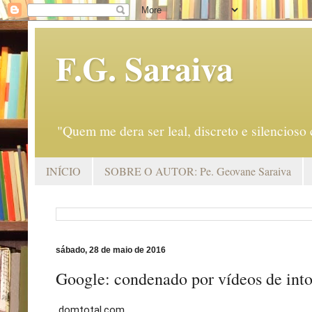
F.G. Saraiva
"Quem me dera ser leal, discreto e silencio
INÍCIO
SOBRE O AUTOR: Pe. Geovane Saraiva
sábado, 28 de maio de 2016
Google: condenado por vídeos de into
domtotal.com