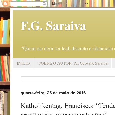
F.G. Saraiva
"Quem me dera ser leal, discreto e silencio
INÍCIO
SOBRE O AUTOR: Pe. Geovane Saraiva
quarta-feira, 25 de maio de 2016
Katholikentag. Francisco: “Tend
cristãos das outras confissões”