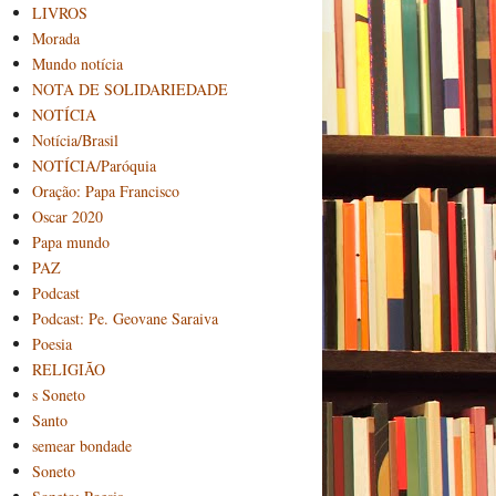
LIVROS
Morada
Mundo notícia
NOTA DE SOLIDARIEDADE
NOTÍCIA
Notícia/Brasil
NOTÍCIA/Paróquia
Oração: Papa Francisco
Oscar 2020
Papa mundo
PAZ
Podcast
Podcast: Pe. Geovane Saraiva
Poesia
RELIGIÃO
s Soneto
Santo
semear bondade
Soneto