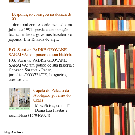
Despoluição começou na década de
90
domtotal.com Acordo assinado em
julho de 1991, previa a cooperação
técnica entre os governos brasileiro e
japonês, Em 15 anos de vig...
F.G. Saraiva: PADRE GEOVANE
SARAIVA: um pouco de sua história
F.G. Saraiva: PADRE GEOVANE
SARAIVA: um pouco de sua história :
Geovane Saraiva - Padre,
jornalista/0003721/CE, blogueiro,
escritor e...
Capela do Palácio da
Abolição: governo do
Ceará
Missa/fotos, com 1ª
Dama Lia Freitas e
assembleia (15/04/2024).
Blog Archive