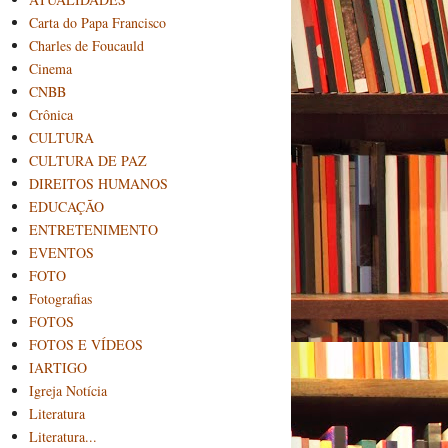
Carta do Papa Francisco
Charles de Foucauld
Cinema
CNBB
Crônica
CULTURA
CULTURA DE PAZ
DIREITOS HUMANOS
EDUCAÇÃO
ENTRETENIMENTO
EVENTOS
FOTO
Fotografias
FOTOS
FOTOS E VÍDEOS
IARTIGO
Igreja Notícia
Literatura
Literatura...