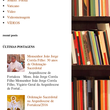
Soneto: Poesia
Vaticano
Vídeo
Videomensagem
VÍDEOS
recent posts
ÚLTIMAS POSTAGENS
Monsenhor João Jorge
Corrêa Filho: 30 anos
de Ordenação
Sacerdotal
Arquidiocese de
Fortaleza Mons. João Jorge Corrêa
Filho Monsenhor João Jorge Corrêa
Filho, Vigário Geral da Arquidiocese
de Fortal...
Ordenação Sacerdotal
na Arquidiocese de
Fortaleza/2016