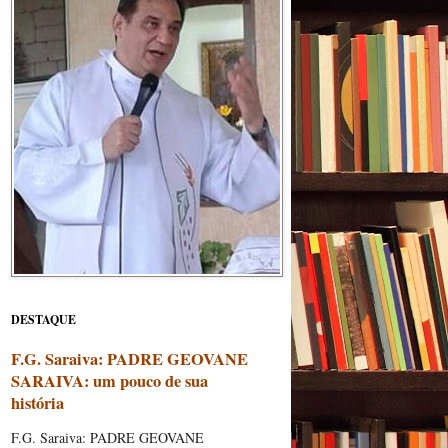
DESTAQUE
F.G. Saraiva: PADRE GEOVANE
SARAIVA: um pouco de sua
história
F.G. Saraiva: PADRE GEOVANE