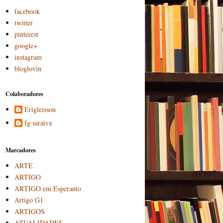
facebook
twitter
pinterest
google+
instagram
bloglovin
Colaboradores
Erigleisson
fg saraiva
Marcadores
ARTE
ARTIGO
ARTIGO em Esperanto
Artigo G1
ARTIGOS
ATUALIDADES