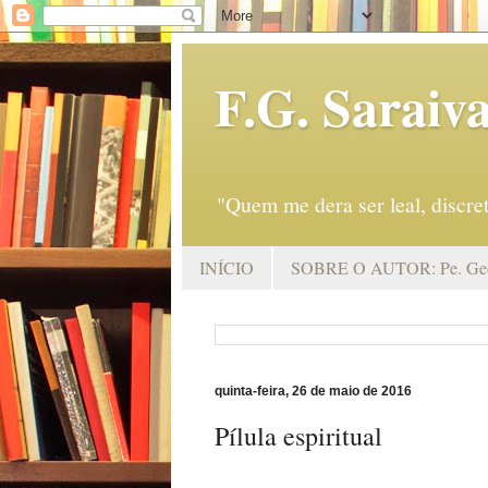
F.G. Saraiv
"Quem me dera ser leal, discr
INÍCIO
SOBRE O AUTOR: Pe. Geo
quinta-feira, 26 de maio de 2016
Pílula espiritual