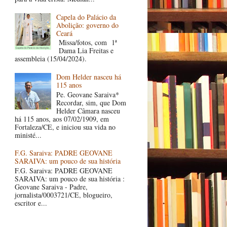
Capela do Palácio da
Abolição: governo do
Ceará
Missa/fotos, com 1ª
Dama Lia Freitas e
assembleia (15/04/2024).
Dom Helder nasceu há
115 anos
Pe. Geovane Saraiva*
Recordar, sim, que Dom
Helder Câmara nasceu
há 115 anos, aos 07/02/1909, em
Fortaleza/CE, e iniciou sua vida no
ministé...
F.G. Saraiva: PADRE GEOVANE
SARAIVA: um pouco de sua história
F.G. Saraiva: PADRE GEOVANE
SARAIVA: um pouco de sua história :
Geovane Saraiva - Padre,
jornalista/0003721/CE, blogueiro,
escritor e...