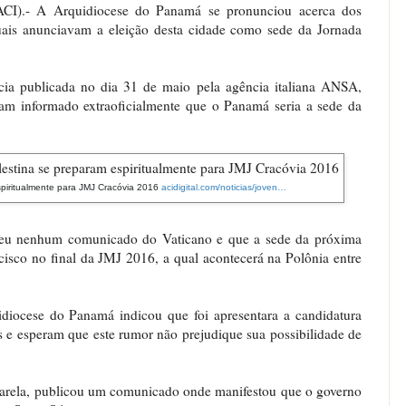
I).- A Arquidiocese do Panamá se pronunciou acerca dos
uais anunciavam a eleição desta cidade como sede da Jornada
a publicada no dia 31 de maio pela agência italiana ANSA,
iam informado extraoficialmente que o Panamá seria a sede da
spiritualmente para JMJ Cracóvia 2016
h
acidigital.com/noticias/joven
s
…
t
-
t
d
beu nenhum comunicado do Vaticano e que a sede da próxima
p
a
isco no final da JMJ 2016, a qual acontecerá na Polônia entre
:
-
/
p
/
a
diocese do Panamá indicou que foi apresentara a candidatura
w
l
s e esperam que este rumor não prejudique sua possibilidade de
w
e
w
s
arela, publicou um comunicado onde manifestou que o governo
.
t