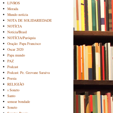
LIVROS
Morada
Mundo notícia
NOTA DE SOLIDARIEDADE
NOTÍCIA
Notícia/Brasil
NOTÍCIA/Paróquia
Oração: Papa Francisco
Oscar 2020
Papa mundo
PAZ
Podcast
Podcast: Pe. Geovane Saraiva
Poesia
RELIGIÃO
s Soneto
Santo
semear bondade
Soneto