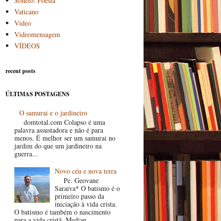
Soneto: Poesia
Vaticano
Vídeo
Videomensagem
VÍDEOS
recent posts
ÚLTIMAS POSTAGENS
O samurai e o jardineiro
domtotal.com Colapso é uma
palavra assustadora e não é para
menos. É melhor ser um samurai no
jardim do que um jardineiro na
guerra...
Novo céu e nova terra
Pe. Geovane
Saraiva* O batismo é o
primeiro passo da
iniciação à vida crista.
O batismo é também o nascimento
para a vida cristã. Median...