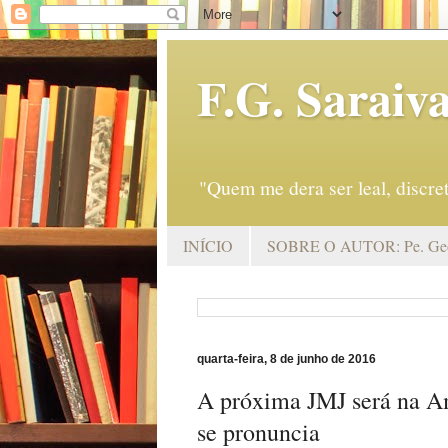
F.G. Saraiv
"Quem me dera ser leal, discr
INÍCIO
SOBRE O AUTOR: Pe. Geo
quarta-feira, 8 de junho de 2016
A próxima JMJ será na A
se pronuncia