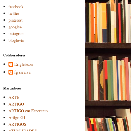
facebook
twitter
pinterest
google+
instagram
bloglovin
Colaboradores
Erigleisson
fg saraiva
Marcadores
ARTE
ARTIGO
ARTIGO em Esperanto
Artigo G1
ARTIGOS
ATUALIDADES