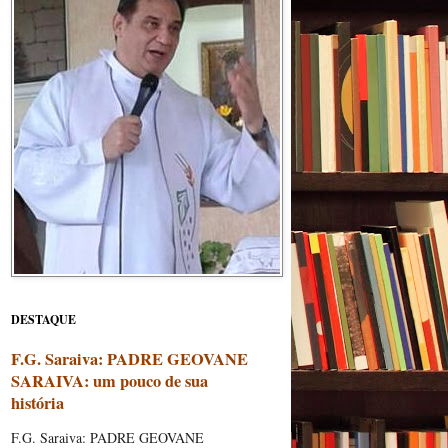
DESTAQUE
F.G. Saraiva: PADRE GEOVANE
SARAIVA: um pouco de sua
história
F.G. Saraiva: PADRE GEOVANE