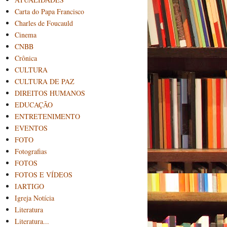
Carta do Papa Francisco
Charles de Foucauld
Cinema
CNBB
Crônica
CULTURA
CULTURA DE PAZ
DIREITOS HUMANOS
EDUCAÇÃO
ENTRETENIMENTO
EVENTOS
FOTO
Fotografias
FOTOS
FOTOS E VÍDEOS
IARTIGO
Igreja Notícia
Literatura
Literatura...