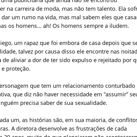
er na carreira de moda, mas não tem talento. Ela sof
e dar um rumo na vida, mas mal sabem eles que casa
 mas os homens... ah! Os homens sempre a iludem.
 Diego, um rapaz que foi embora de casa depois que s
idade, talvez por causa disso ele encontre nas noitad
de aliviar a dor de ter sido expulso e rejeitado por
 e proteção.
a personagem que tem um relacionamento conturbado
tiva, que diz não haver necessidade em “assumir” se
inguém precisa saber de sua sexualidade.
ada um, as histórias são, em sua maioria, de conflito
as. A diretora desenvolve as frustrações de cada
m 30 anos, muito do que planejaram não acontecera