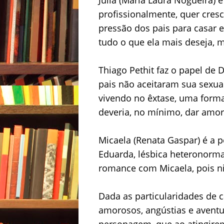
profissionalmente, quer cresc
pressão dos pais para casar 
tudo o que ela mais deseja,
Thiago Pethit faz o papel de
pais não aceitaram sua sexual
vivendo no êxtase, uma forma 
deveria, no mínimo, dar amor
Micaela (Renata Gaspar) é 
Eduarda, lésbica heteronorma
romance com Micaela, pois n
Dada as particularidades de c
amorosos, angústias e aventur
personagem, que ao atingire