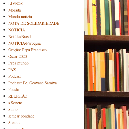
LIVROS
Morada
Mundo notícia
NOTA DE SOLIDARIEDADE
NOTÍCIA
Notícia/Brasil
NOTÍCIA/Paróquia
Oração: Papa Francisco
Oscar 2020
Papa mundo
PAZ
Podcast
Podcast: Pe. Geovane Saraiva
Poesia
RELIGIÃO
s Soneto
Santo
semear bondade
Soneto