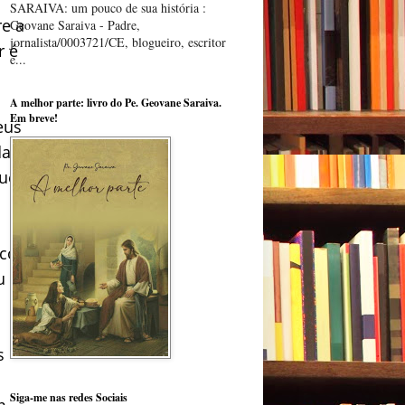
SARAIVA: um pouco de sua história :
re a
Geovane Saraiva - Padre,
jornalista/0003721/CE, blogueiro, escritor
r é
e...
A melhor parte: livro do Pe. Geovane Saraiva.
Em breve!
eus
as,
 quem
 com
u
s
Siga-me nas redes Sociais
m,