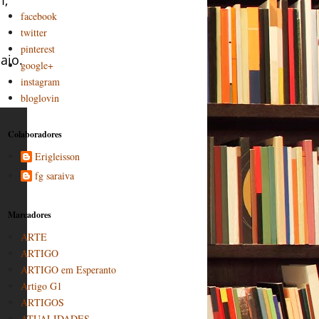
facebook
twitter
pinterest
aio.
google+
instagram
bloglovin
Colaboradores
Erigleisson
fg saraiva
Marcadores
ARTE
ARTIGO
ARTIGO em Esperanto
Artigo G1
ARTIGOS
ATUALIDADES