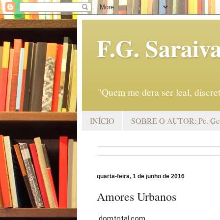
F.G. Saraiv
"Quem me dera ser leal, discr
INÍCIO
SOBRE O AUTOR: Pe. Geo
quarta-feira, 1 de junho de 2016
Amores Urbanos
domtotal.com