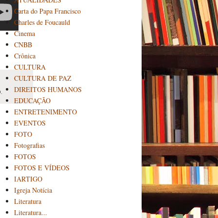
Carta do Papa Francisco
Charles de Foucauld
Cinema
CNBB
Crônica
CULTURA
CULTURA DE PAZ
DIREITOS HUMANOS
.
EDUCAÇÃO
ENTRETENIMENTO
EVENTOS
FOTO
Fotografias
FOTOS
FOTOS E VÍDEOS
IARTIGO
Igreja Notícia
Literatura
Literatura...