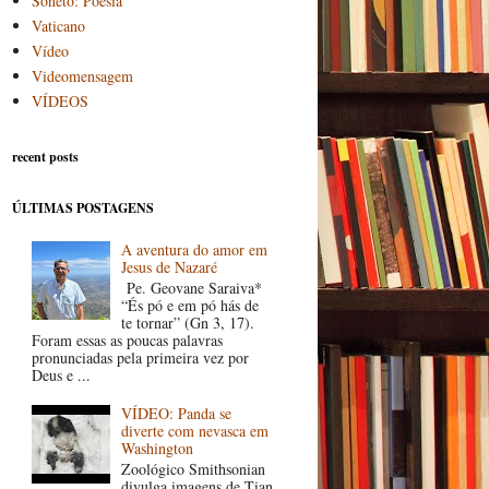
Soneto: Poesia
Vaticano
Vídeo
Videomensagem
VÍDEOS
recent posts
ÚLTIMAS POSTAGENS
A aventura do amor em
Jesus de Nazaré
Pe. Geovane Saraiva*
“És pó e em pó hás de
te tornar” (Gn 3, 17).
Foram essas as poucas palavras
pronunciadas pela primeira vez por
Deus e ...
VÍDEO: Panda se
diverte com nevasca em
Washington
Zoológico Smithsonian
divulga imagens de Tian