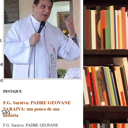
s
ue
os
DESTAQUE
F.G. Saraiva: PADRE GEOVANE
SARAIVA: um pouco de sua
m São
história
F.G. Saraiva: PADRE GEOVANE