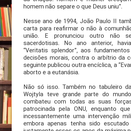
homem não separe o que Deus uniu”.
Nesse ano de 1994, João Paulo II ta
carta para reafirmar o não à comunhã
união. E pronunciou outro não s
sacerdotisas. No ano anterior, havi
“Veritatis splendor”, aos fundamentos
decisões morais, contra o arbítrio da c
seguinte publicou outra encíclica, a “Eva
aborto e a eutanásia.
Não só isso. Também no tabuleiro da 
Wojtyla teve grande parte do mundo
combateu com todas as suas forças 
patrocinada pela ONU, enquanto qu
incessantemente uma intervenção mili
embora apenas tenha sido escutado
justamente esses os anos da máxima po