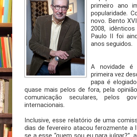
primeiro ano 
popularidade. 
novo. Bento XV
2008, idêntico
Paulo II foi ai
anos seguidos.
A novidade é 
primeira vez de
papa é elogiad
quase mais pelos de fora, pela opinião
comunicação seculares, pelos go
internacionais.
Inclusive, esse relatório de uma comi
dias de fevereiro atacou ferozmente a I
se a esse “quem sou eu para julgar?”,