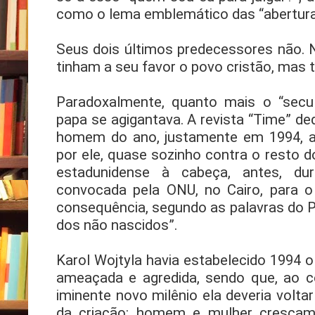
como o lema emblemático das “aberturas
Seus dois últimos predecessores não. 
tinham a seu favor o povo cristão, mas 
Paradoxalmente, quanto mais o “secu
papa se agigantava. A revista “Time” de
homem do ano, justamente em 1994, a
por ele, quase sozinho contra o resto
estadunidense à cabeça, antes, du
convocada pela ONU, no Cairo, para o 
consequência, segundo as palavras do P
dos não nascidos”.
Karol Wojtyla havia estabelecido 1994 o 
ameaçada e agredida, sendo que, ao co
iminente novo milênio ela deveria volta
da criação: homem e mulher cresçam 