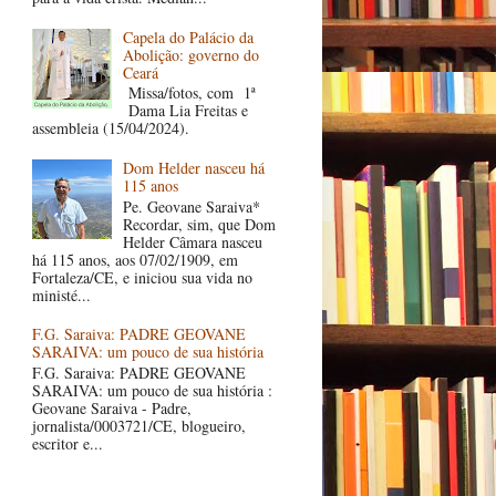
Capela do Palácio da
Abolição: governo do
Ceará
Missa/fotos, com 1ª
Dama Lia Freitas e
assembleia (15/04/2024).
Dom Helder nasceu há
115 anos
Pe. Geovane Saraiva*
Recordar, sim, que Dom
Helder Câmara nasceu
há 115 anos, aos 07/02/1909, em
Fortaleza/CE, e iniciou sua vida no
ministé...
F.G. Saraiva: PADRE GEOVANE
SARAIVA: um pouco de sua história
F.G. Saraiva: PADRE GEOVANE
SARAIVA: um pouco de sua história :
Geovane Saraiva - Padre,
jornalista/0003721/CE, blogueiro,
escritor e...