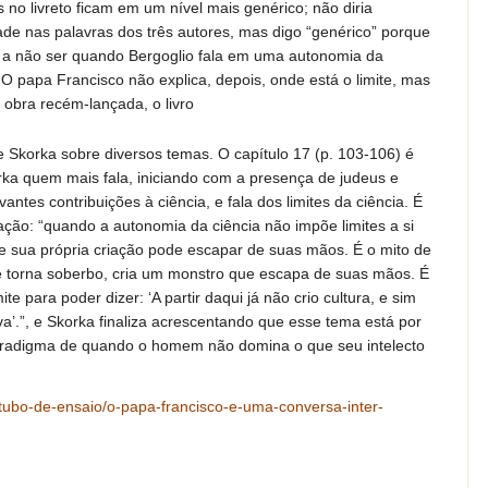
s no livreto ficam em um nível mais genérico; não diria
dade nas palavras dos três autores, mas digo “genérico” porque
 a não ser quando Bergoglio fala em uma autonomia da
. O papa Francisco não explica, depois, onde está o limite, mas
obra recém-lançada, o livro
e Skorka sobre diversos temas. O capítulo 17 (p. 103-106) é
korka quem mais fala, iniciando com a presença de judeus e
ntes contribuições à ciência, e fala dos limites da ciência. É
ação: “quando a autonomia da ciência não impõe limites a si
e sua própria criação pode escapar de suas mãos. É o mito de
torna soberbo, cria um monstro que escapa de suas mãos. É
te para poder dizer: ‘A partir daqui já não crio cultura, e sim
iva’.”, e Skorka finaliza acrescentando que esse tema está por
 paradigma de quando o homem não domina o que seu intelecto
tubo-de-ensaio/o-papa-francisco-e-uma-conversa-inter-