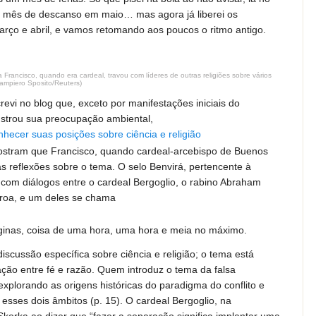
um mês de descanso em maio… mas agora já liberei os
rço e abril, e vamos retomando aos poucos o ritmo antigo.
Francisco, quando era cardeal, travou com líderes de outras religiões sobre vários
Giampiero Sposito/Reuters)
revi no blog que, exceto por manifestações iniciais do
strou sua preocupação ambiental,
hecer suas posições sobre ciência e religião
ostram que Francisco, quando cardeal-arcebispo de Buenos
as reflexões sobre o tema. O selo Benvirá, pertencente à
s com diálogos entre o cardeal Bergoglio, o rabino Abraham
eroa, e um deles se chama
áginas, coisa de uma hora, uma hora e meia no máximo.
discussão específica sobre ciência e religião; o tema está
ação entre fé e razão. Quem introduz o tema da falsa
explorando as origens históricas do paradigma do conflito e
e esses dois âmbitos (p. 15). O cardeal Bergoglio, na
Skorka ao dizer que “fazer a separação significa implantar uma