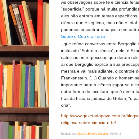
As observações sobre fé e ciência feita
“superficial” porque há muita profundi
eles não entram em temas específicos,
ciência que é legítima, mas não é total
podemos encontrar uma pista em outra 
Sobre o Céu e a Terra
, que reúne conversas entre Bergoglio 
intitulado “Sobre a ciência”; nele, é S
católicos entre pessoas que deram releva
aí que Bergoglio explica a sua preocup
mesma e vai mais adiante, o controle d
Frankenstein. (…) Quando o homem se 
importante para a ciência impor-se o limi
outra forma de incultura, que é destrut
trás da história judaica do Golem, “o
cria”.
http://www.gazetadopovo.com.br/blogs/
religiosa-sobre-ciencia-e-fe/
Enviado por
Marcio Antonio Campos
, 03/06/13