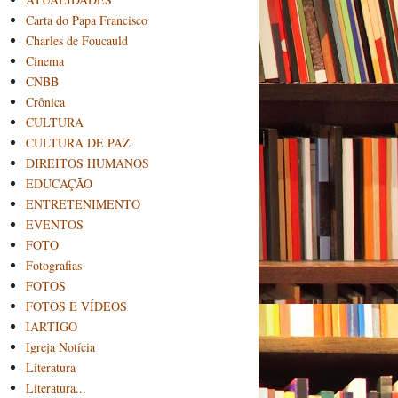
Carta do Papa Francisco
Charles de Foucauld
Cinema
CNBB
Crônica
CULTURA
CULTURA DE PAZ
DIREITOS HUMANOS
EDUCAÇÃO
ENTRETENIMENTO
EVENTOS
FOTO
Fotografias
FOTOS
FOTOS E VÍDEOS
IARTIGO
Igreja Notícia
Literatura
Literatura...