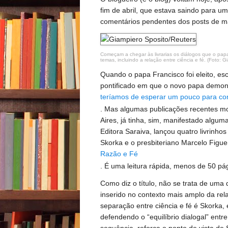
fim de abril, que estava saindo para 
comentários pendentes dos posts de ma
Começam a chegar às livrarias os diálogos que o papa 
temas, incluindo a relação entre ciência e fé. (Foto: 
Quando o papa Francisco foi eleito, esc
pontificado em que o novo papa demon
teríamos de esperar um pouco para con
. Mas algumas publicações recentes m
Aires, já tinha, sim, manifestado algum
Editora Saraiva, lançou quatro livrinho
Skorka e o presbiteriano Marcelo Figu
Razão e Fé
. É uma leitura rápida, menos de 50 p
Como diz o título, não se trata de uma 
inserido no contexto mais amplo da rel
separação entre ciência e fé é Skorka, 
defendendo o “equilíbrio dialogal” entr
sequência, reforça o ponto de vista de 