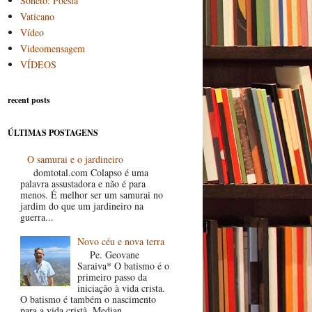
Soneto: Poesia
Vaticano
Vídeo
Videomensagem
VÍDEOS
recent posts
ÚLTIMAS POSTAGENS
O samurai e o jardineiro
domtotal.com Colapso é uma
palavra assustadora e não é para
menos. É melhor ser um samurai no
jardim do que um jardineiro na
guerra...
Novo céu e nova terra
Pe. Geovane
Saraiva* O batismo é o
primeiro passo da
iniciação à vida crista.
O batismo é também o nascimento
para a vida cristã. Median...