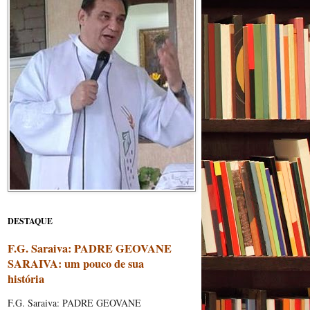
DESTAQUE
F.G. Saraiva: PADRE GEOVANE
SARAIVA: um pouco de sua
história
F.G. Saraiva: PADRE GEOVANE