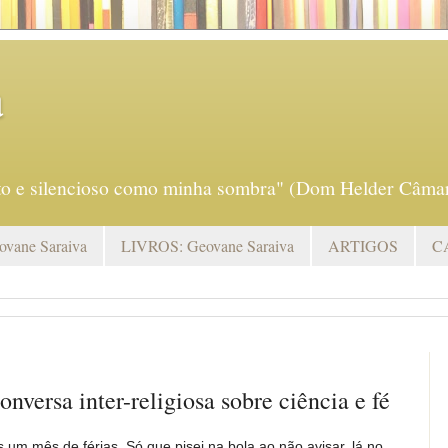
a
eto e silencioso como minha sombra" (Dom Helder Câmar
vane Saraiva
LIVROS: Geovane Saraiva
ARTIGOS
C
nversa inter-religiosa sobre ciência e fé
s um mês de férias. Só que pisei na bola ao não avisar, lá no