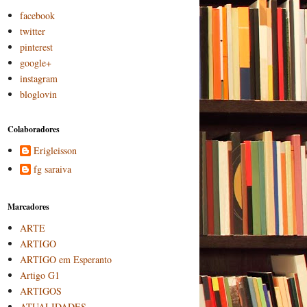
facebook
twitter
pinterest
google+
instagram
bloglovin
Colaboradores
Erigleisson
fg saraiva
Marcadores
ARTE
ARTIGO
ARTIGO em Esperanto
Artigo G1
ARTIGOS
ATUALIDADES