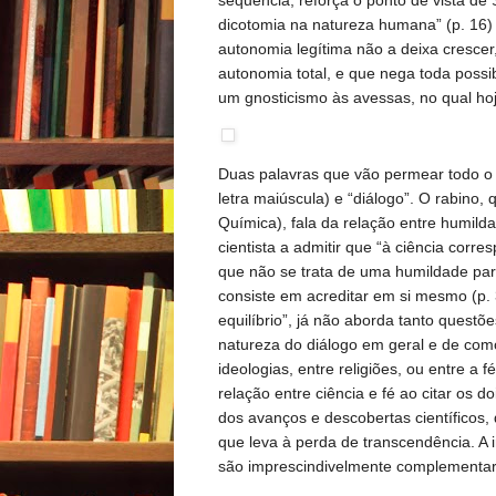
dicotomia na natureza humana” (p. 16)
autonomia legítima não a deixa cresce
autonomia total, e que nega toda possib
um gnosticismo às avessas, no qual hoj
Duas palavras que vão permear todo o l
letra maiúscula) e “diálogo”. O rabino
Química), fala da relação entre humilda
cientista a admitir que “à ciência corre
que não se trata de uma humildade par
consiste em acreditar em si mesmo (p. 3
equilíbrio”, já não aborda tanto questõe
natureza do diálogo em geral e de com
ideologias, entre religiões, ou entre a
relação entre ciência e fé ao citar os
dos avanços e descobertas científicos,
que leva à perda de transcendência. A in
são imprescindivelmente complementar