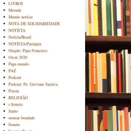
LIVROS
Morada
Mundo notícia
NOTA DE SOLIDARIEDADE
NOTÍCIA
Notícia/Brasil
NOTÍCIA/Paróquia
Oração: Papa Francisco
Oscar 2020
Papa mundo
PAZ
Podcast
Podcast: Pe. Geovane Saraiva
Poesia
RELIGIÃO
s Soneto
Santo
semear bondade
Soneto