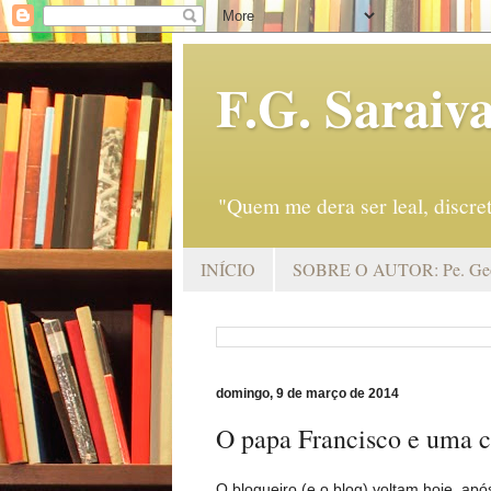
F.G. Saraiv
"Quem me dera ser leal, discr
INÍCIO
SOBRE O AUTOR: Pe. Geo
domingo, 9 de março de 2014
O papa Francisco e uma co
O blogueiro (e o blog) voltam hoje, apó