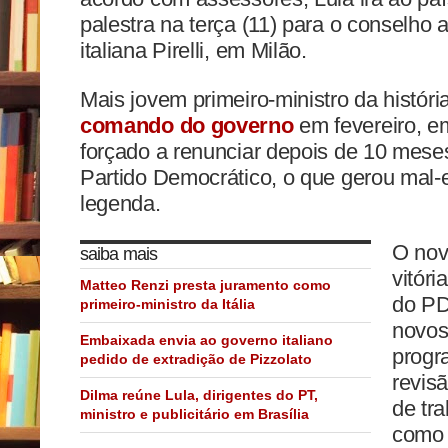
palestra na terça (11) para o conselho 
italiana Pirelli, em Milão.
Mais jovem primeiro-ministro da história
comando do governo
em fevereiro, em
forçado a renunciar depois de 10 meses
Partido Democrático, o que gerou mal-
legenda.
O nov
saiba mais
vitór
Matteo Renzi presta juramento como
do PD
primeiro-ministro da Itália
novos
Embaixada envia ao governo italiano
progr
pedido de extradição de Pizzolato
revis
Dilma reúne Lula, dirigentes do PT,
de tra
ministro e publicitário em Brasília
como 