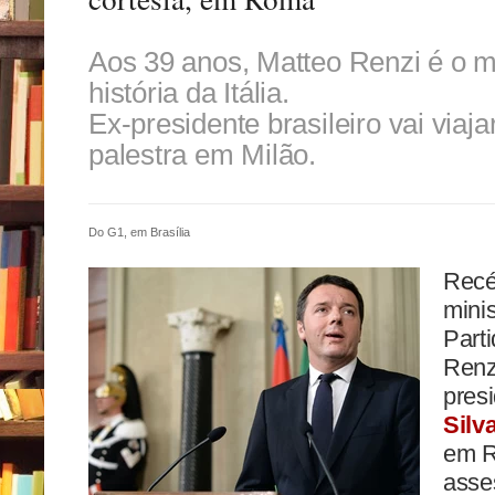
Aos 39 anos, Matteo Renzi é o m
história da Itália.
Ex-presidente brasileiro vai viajar
palestra em Milão.
Do G1, em Brasília
Recé
minis
Part
Renz
pres
Silv
em R
asses