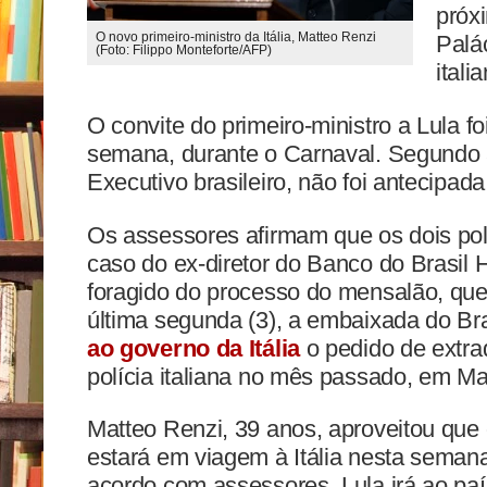
próxi
O novo primeiro-ministro da Itália, Matteo Renzi
Palá
(Foto: Filippo Monteforte/AFP)
itali
O convite do primeiro-ministro a Lula fo
semana, durante o Carnaval. Segundo 
Executivo brasileiro, não foi antecipad
Os assessores afirmam que os dois polít
caso do ex-diretor do Banco do Brasil 
foragido do processo do mensalão, que 
última segunda (3), a embaixada do B
ao governo da Itália
o pedido de extrad
polícia italiana no mês passado, em Ma
Matteo Renzi, 39 anos, aproveitou que 
estará em viagem à Itália nesta semana
acordo com assessores, Lula irá ao pa