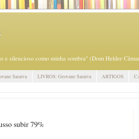
a
eto e silencioso como minha sombra" (Dom Helder Câmar
vane Saraiva
LIVROS: Geovane Saraiva
ARTIGOS
C
russo subir 79%