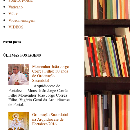
Soneto: Poesia
Vaticano
Vídeo
Videomensagem
VÍDEOS
recent posts
ÚLTIMAS POSTAGENS
Monsenhor João Jorge
Corrêa Filho: 30 anos
de Ordenação
Sacerdotal
Arquidiocese de
Fortaleza Mons. João Jorge Corrêa
Filho Monsenhor João Jorge Corrêa
Filho, Vigário Geral da Arquidiocese
de Fortal...
Ordenação Sacerdotal
na Arquidiocese de
Fortaleza/2016