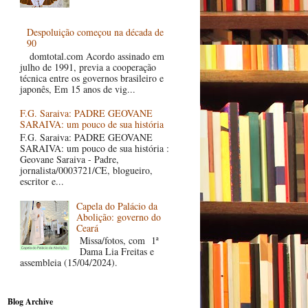
Despoluição começou na década de
90
domtotal.com Acordo assinado em
julho de 1991, previa a cooperação
técnica entre os governos brasileiro e
japonês, Em 15 anos de vig...
F.G. Saraiva: PADRE GEOVANE
SARAIVA: um pouco de sua história
F.G. Saraiva: PADRE GEOVANE
SARAIVA: um pouco de sua história :
Geovane Saraiva - Padre,
jornalista/0003721/CE, blogueiro,
escritor e...
Capela do Palácio da
Abolição: governo do
Ceará
Missa/fotos, com 1ª
Dama Lia Freitas e
assembleia (15/04/2024).
Blog Archive