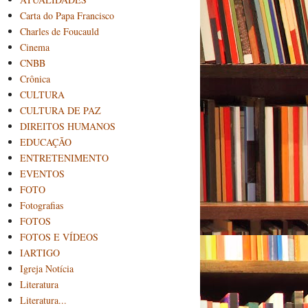
Carta do Papa Francisco
Charles de Foucauld
Cinema
CNBB
Crônica
CULTURA
CULTURA DE PAZ
DIREITOS HUMANOS
EDUCAÇÃO
ENTRETENIMENTO
EVENTOS
FOTO
Fotografias
FOTOS
FOTOS E VÍDEOS
IARTIGO
Igreja Notícia
Literatura
Literatura...