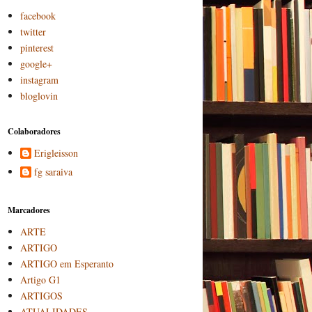
facebook
twitter
pinterest
google+
instagram
bloglovin
Colaboradores
Erigleisson
fg saraiva
Marcadores
ARTE
ARTIGO
ARTIGO em Esperanto
Artigo G1
ARTIGOS
ATUALIDADES