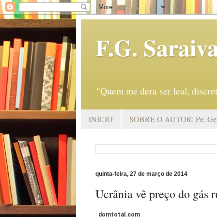
F.G. Saraiv
"Quem me dera ser leal, discr
INÍCIO
SOBRE O AUTOR: Pe. Geo
quinta-feira, 27 de março de 2014
Ucrânia vê preço do gás 
domtotal.com