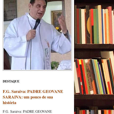
DESTAQUE
F.G. Saraiva: PADRE GEOVANE
SARAIVA: um pouco de sua
história
F.G. Saraiva: PADRE GEOVANE