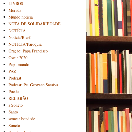
LIVROS
Morada
Mundo notícia
NOTA DE SOLIDARIEDADE
NOTÍCIA
Notícia/Brasil
NOTÍCIA/Paróquia
Oração: Papa Francisco
Oscar 2020
Papa mundo
PAZ
Podcast
Podcast: Pe. Geovane Saraiva
Poesia
RELIGIÃO
s Soneto
Santo
semear bondade
Soneto