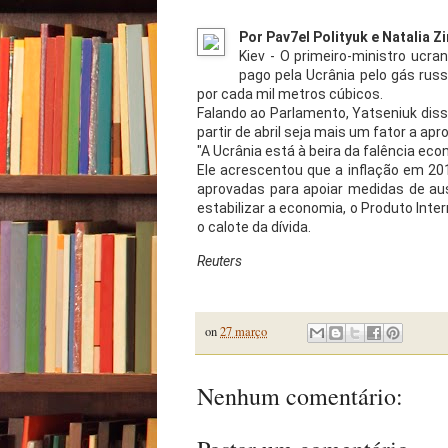
Por Pav7el Polityuk e Natalia Z
Kiev - O primeiro-ministro ucra
pago pela Ucrânia pelo gás russo
por cada mil metros cúbicos.
Falando ao Parlamento, Yatseniuk diss
partir de abril seja mais um fator a a
"A Ucrânia está à beira da falência econ
Ele acrescentou que a inflação em 201
aprovadas para apoiar medidas de aus
estabilizar a economia, o Produto Inter
o calote da dívida.
Reuters
on
27 março
Nenhum comentário: