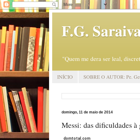
F.G. Saraiv
"Quem me dera ser leal, discr
INÍCIO
SOBRE O AUTOR: Pe. Geo
domingo, 11 de maio de 2014
Messi: das dificuldades à 
domtotal.com