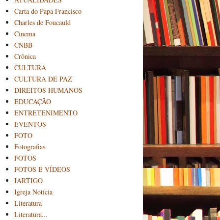
Carta do Papa Francisco
Charles de Foucauld
Cinema
CNBB
Crônica
CULTURA
CULTURA DE PAZ
DIREITOS HUMANOS
EDUCAÇÃO
ENTRETENIMENTO
EVENTOS
FOTO
Fotografias
FOTOS
FOTOS E VÍDEOS
IARTIGO
Igreja Notícia
Literatura
Literatura...