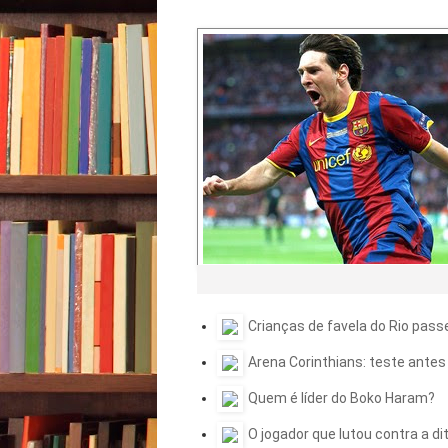
Crianças de favela do Rio pas
Arena Corinthians: teste antes
Quem é líder do Boko Haram?
O jogador que lutou contra a di