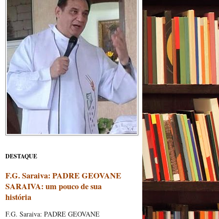
DESTAQUE
F.G. Saraiva: PADRE GEOVANE
SARAIVA: um pouco de sua
história
F.G. Saraiva: PADRE GEOVANE