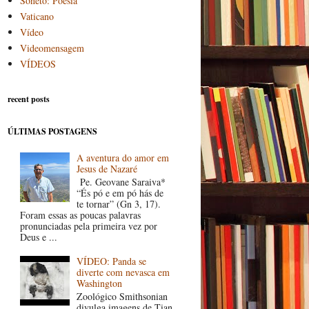
Soneto: Poesia
Vaticano
Vídeo
Videomensagem
VÍDEOS
recent posts
ÚLTIMAS POSTAGENS
A aventura do amor em
Jesus de Nazaré
Pe. Geovane Saraiva*
“És pó e em pó hás de
te tornar” (Gn 3, 17).
Foram essas as poucas palavras
pronunciadas pela primeira vez por
Deus e ...
VÍDEO: Panda se
diverte com nevasca em
Washington
Zoológico Smithsonian
divulga imagens de Tian