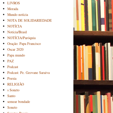
LIVROS
Morada
Mundo notícia
NOTA DE SOLIDARIEDADE
NOTÍCIA
Notícia/Brasil
NOTÍCIA/Paróquia
Oração: Papa Francisco
Oscar 2020
Papa mundo
PAZ
Podcast
Podcast: Pe. Geovane Saraiva
Poesia
RELIGIÃO
s Soneto
Santo
semear bondade
Soneto