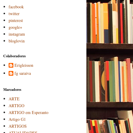
facebook
twitter
pinterest
google+
instagram
bloglovin
Colaboradores
Erigleisson
fg saraiva
Marcadores
ARTE
ARTIGO
ARTIGO em Esperanto
Artigo G1
ARTIGOS
ATUALIDADES