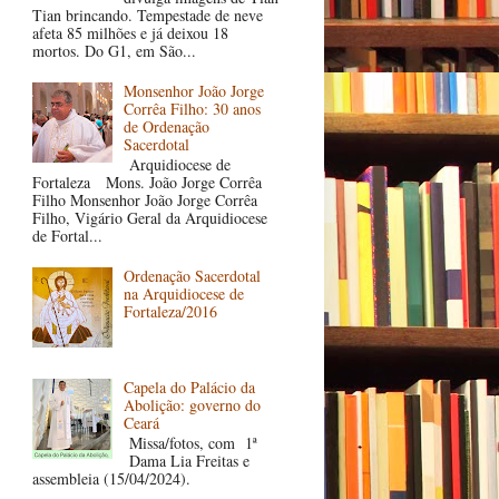
Tian brincando. Tempestade de neve
afeta 85 milhões e já deixou 18
mortos. Do G1, em São...
Monsenhor João Jorge
Corrêa Filho: 30 anos
de Ordenação
Sacerdotal
Arquidiocese de
Fortaleza Mons. João Jorge Corrêa
Filho Monsenhor João Jorge Corrêa
Filho, Vigário Geral da Arquidiocese
de Fortal...
Ordenação Sacerdotal
na Arquidiocese de
Fortaleza/2016
Capela do Palácio da
Abolição: governo do
Ceará
Missa/fotos, com 1ª
Dama Lia Freitas e
assembleia (15/04/2024).