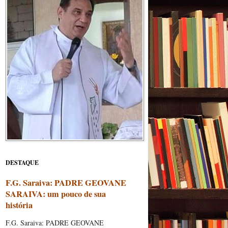
DESTAQUE
F.G. Saraiva: PADRE GEOVANE
SARAIVA: um pouco de sua
história
F.G. Saraiva: PADRE GEOVANE