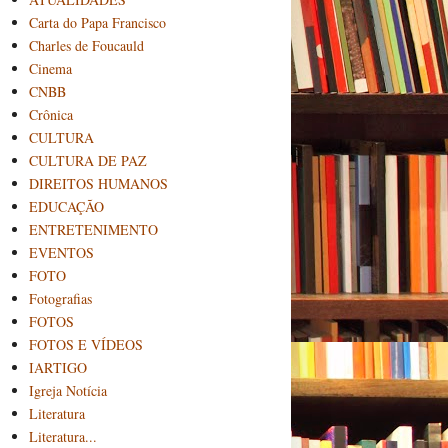
Carta do Papa Francisco
Charles de Foucauld
Cinema
CNBB
Crônica
CULTURA
CULTURA DE PAZ
DIREITOS HUMANOS
EDUCAÇÃO
ENTRETENIMENTO
EVENTOS
FOTO
Fotografias
FOTOS
FOTOS E VÍDEOS
IARTIGO
Igreja Notícia
Literatura
Literatura...