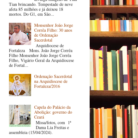
Tian brincando. Tempestade de neve
afeta 85 milhões e já deixou 18
mortos. Do G1, em São...
Monsenhor João Jorge
Corrêa Filho: 30 anos
de Ordenação
Sacerdotal
Arquidiocese de
Fortaleza Mons. João Jorge Corrêa
Filho Monsenhor João Jorge Corrêa
Filho, Vigário Geral da Arquidiocese
de Fortal...
Ordenação Sacerdotal
na Arquidiocese de
Fortaleza/2016
Capela do Palácio da
Abolição: governo do
Ceará
Missa/fotos, com 1ª
Dama Lia Freitas e
assembleia (15/04/2024).