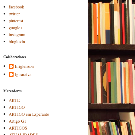
facebook
twitter
pinterest
google+
instagram
bloglovin
Colaboradores
Erigleisson
fg saraiva
Marcadores
ARTE
ARTIGO
ARTIGO em Esperanto
Artigo G1
ARTIGOS
ATUALIDADES