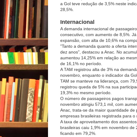
a Gol teve redução de 3,5% neste indi
28,5%.
Internacional
A demanda internacional de passageiro
consecutivo, com aumento de 8,5%. Já a
expansão, com alta de 10,6% na compa
"Tanto a demanda quanto a oferta inte
dez anos", destacou a Anac. No acumul
aumentou 14,25% em relação ao mesmo 
de 16,1% no período.
A TAM registrou alta de 3% na demanda
novembro, enquanto o indicador da Gol
TAM se manteve na liderança, com 79,9
registrou queda de 5% na sua particip
19,3% no mesmo período.
O número de passageiros pagos transpo
novembro atingiu 573,1 mil, com aum
Anac, trata-se da maior quantidade de 
empresas brasileiras registrada para o
A taxa de aproveitamento dos assento
brasileiras caiu 1,9% em novembro d
ficando em 79,2%.