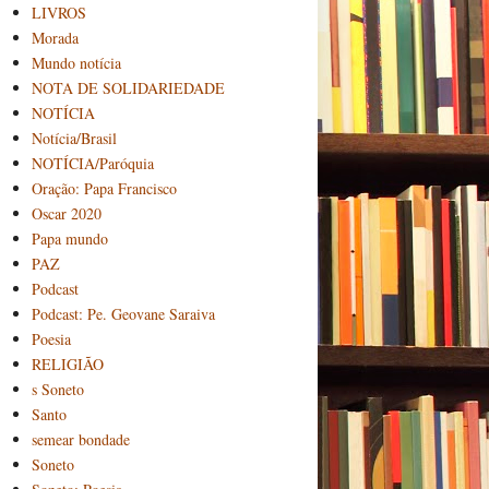
LIVROS
Morada
Mundo notícia
NOTA DE SOLIDARIEDADE
NOTÍCIA
Notícia/Brasil
NOTÍCIA/Paróquia
Oração: Papa Francisco
Oscar 2020
Papa mundo
PAZ
Podcast
Podcast: Pe. Geovane Saraiva
Poesia
RELIGIÃO
s Soneto
Santo
semear bondade
Soneto