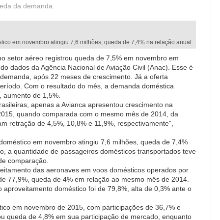
ueda da demanda.
ico em novembro atingiu 7,6 milhões, queda de 7,4% na relação anual.
no setor aéreo registrou queda de 7,5% em novembro em
 dados da Agência Nacional de Aviação Civil (Anac). Esse é
 demanda, após 22 meses de crescimento. Já a oferta
eríodo. Com o resultado do mês, a demanda doméstica
a, aumento de 1,5%.
rasileiras, apenas a Avianca apresentou crescimento na
2015, quando comparada com o mesmo mês de 2014, da
am retração de 4,5%, 10,8% e 11,9%, respectivamente",
oméstico em novembro atingiu 7,6 milhões, queda de 7,4%
ro, a quantidade de passageiros domésticos transportados teve
de comparação.
veitamento das aeronaves em voos domésticos operados por
i de 77,9%, queda de 4% em relação ao mesmo mês de 2014.
 aproveitamento doméstico foi de 79,8%, alta de 0,3% ante o
ico em novembro de 2015, com participações de 36,7% e
rou queda de 4,8% em sua participação de mercado, enquanto