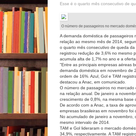
Esse é o quarto mês consecutivo de q
O número de passageiros no mercado domést
A demanda doméstica de passageiros 
relação ao mesmo mês de 2014, segundo
o quarto mês consecutivo de queda da
registrou redução de 3,6% no mesmo p
acumula alta de 1,7% no ano e a ofert
"Entre as principais empresas aéreas b
demanda doméstica em novembro de 
ordem de 16%. Azul, Gol e TAM registr
destacou a Anac, em comunicado.
O número de passageiros no mercado d
na relação anual. De janeiro a novemb
crescimento de 0,8%, na mesma base 
De acordo com a Anac, a taxa de apro
empresas brasileiras em novembro fo
No acumulado de janeiro a novembro, o
mesmo intervalo de 2014.
TAM e Gol lideraram o mercado domést
34,9%, respectivamente. A TAM regist