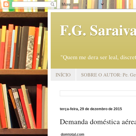
F.G. Saraiv
"Quem me dera ser leal, discr
INÍCIO
SOBRE O AUTOR: Pe. Geo
terça-feira, 29 de dezembro de 2015
Demanda doméstica aérea
domtotal.com