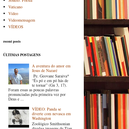
Soneto: Poesia
Vaticano
Vídeo
Videomensagem
VÍDEOS
recent posts
ÚLTIMAS POSTAGENS
A aventura do amor em
Jesus de Nazaré
Pe. Geovane Saraiva*
“És pó e em pó hás de
te tornar” (Gn 3, 17).
Foram essas as poucas palavras
pronunciadas pela primeira vez por
Deus e ...
VÍDEO: Panda se
diverte com nevasca em
Washington
Zoológico Smithsonian
divulga imagens de Tian